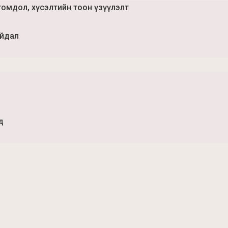
гомдол, хүсэлтийн тоон үзүүлэлт
айдал
д