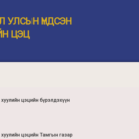
Л УЛСЫН ҮНДСЭН
ЙН ЦЭЦ
 хуулийн цэцийн бүрэлдэхүүн
 хуулийн цэцийн Тамгын газар