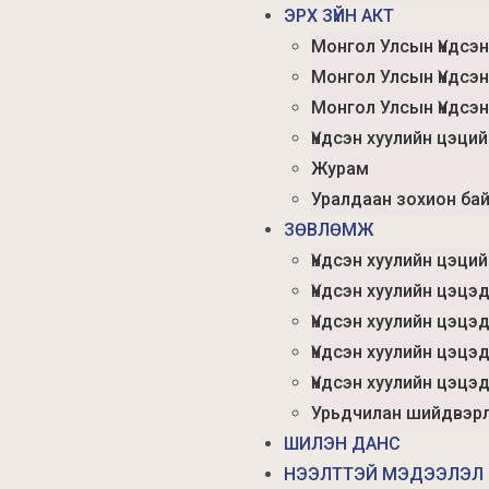
ЭРХ ЗҮЙН АКТ
Монгол Улсын Үндсэн
Монгол Улсын Үндсэн
Монгол Улсын Үндсэн
Үндсэн хуулийн цэци
Журам
Уралдаан зохион бай
ЗӨВЛӨМЖ
Үндсэн хуулийн цэци
Үндсэн хуулийн цэцэ
Үндсэн хуулийн цэцэд
Үндсэн хуулийн цэцэ
Үндсэн хуулийн цэцэд
Урьдчилан шийдвэрл
ШИЛЭН ДАНС
НЭЭЛТТЭЙ МЭДЭЭЛЭЛ