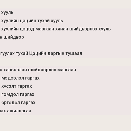
 хууль
 хуулийн цэцийн тухай хууль
 хуулийн цэцэд маргаан хянан шийдвэрлэх хууль
йн шийдвэр
гуулах тухай Цэцийн даргын тушаал
йн харьяалан шийдвэрлэх маргаан
д мэдээлэл гаргах
 хүсэлт гаргах
д гомдол гаргах
 өргөдөл гаргах
эх ажиллагаа