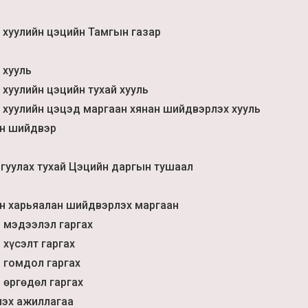
 хуулийн цэцийн Тамгын газар
 хууль
 хуулийн цэцийн тухай хууль
 хуулийн цэцэд маргаан хянан шийдвэрлэх хууль
йн шийдвэр
гуулах тухай Цэцийн даргын тушаал
йн харьяалан шийдвэрлэх маргаан
д мэдээлэл гаргах
 хүсэлт гаргах
д гомдол гаргах
 өргөдөл гаргах
эх ажиллагаа