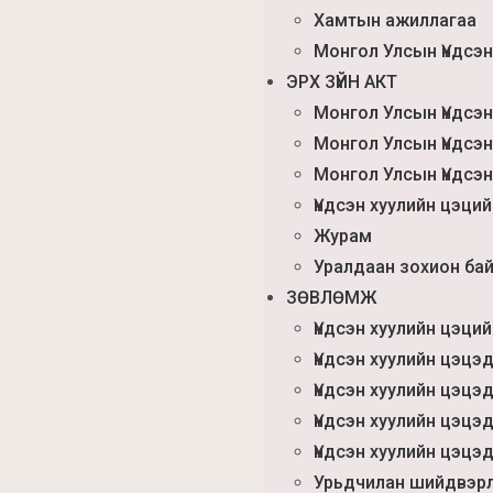
Хамтын ажиллагаа
Монгол Улсын Үндсэн
ЭРХ ЗҮЙН АКТ
Монгол Улсын Үндсэн
Монгол Улсын Үндсэн
Монгол Улсын Үндсэн
Үндсэн хуулийн цэци
Журам
Уралдаан зохион бай
ЗӨВЛӨМЖ
Үндсэн хуулийн цэци
Үндсэн хуулийн цэцэ
Үндсэн хуулийн цэцэд
Үндсэн хуулийн цэцэ
Үндсэн хуулийн цэцэд
Урьдчилан шийдвэрл