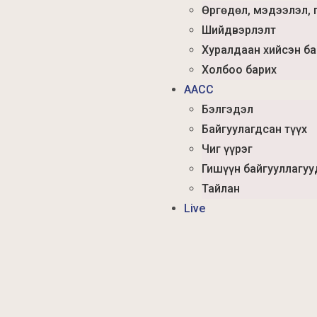
Өргөдөл, мэдээлэл, 
Шийдвэрлэлт
Хуралдаан хийсэн б
Холбоо барих
AACC
Бэлгэдэл
Байгуулагдсан түүх
Чиг үүрэг
Гишүүн байгууллагуу
Тайлан
Live