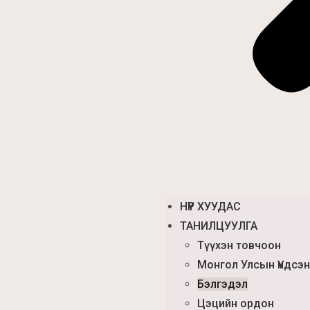
НҮҮР ХУУДАС
ТАНИЛЦУУЛГА
Түүхэн товчоон
Монгол Улсын Үндсэн
Бэлгэдэл
Цэцийн ордон