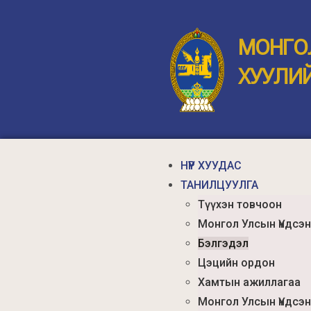
МОНГО
ХУУЛИ
НҮҮР ХУУДАС
ТАНИЛЦУУЛГА
Түүхэн товчоон
Монгол Улсын Үндсэн
Бэлгэдэл
Цэцийн ордон
Хамтын ажиллагаа
Монгол Улсын Үндсэн