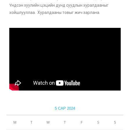
Үндсэн хуулийн цэцийн дунд суудлын хуралдааныг
хойшлууллаа. Хуралдааны товыг жич зарлана.
5 САР 2024
М
Т
W
Т
F
S
S