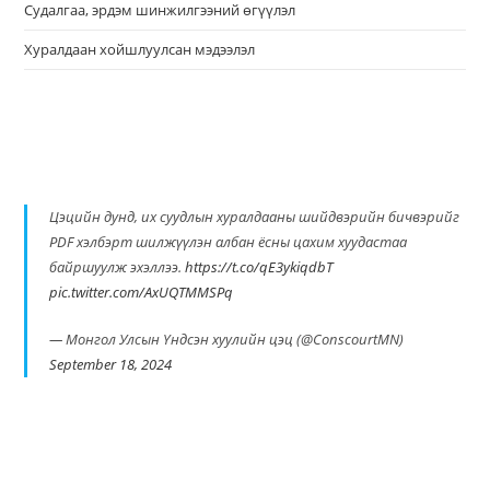
Судалгаа, эрдэм шинжилгээний өгүүлэл
Хуралдаан хойшлуулсан мэдээлэл
Цэцийн дунд, их суудлын хуралдааны шийдвэрийн бичвэрийг
PDF хэлбэрт шилжүүлэн албан ёсны цахим хуудастаа
байршуулж эхэллээ.
https://t.co/qE3ykiqdbT
pic.twitter.com/AxUQTMMSPq
— Монгол Улсын Үндсэн хуулийн цэц (@ConscourtMN)
September 18, 2024