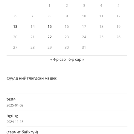
1
2
3
4
5
6
7
8
9
10
11
12
13
14
15
16
17
18
19
20
21
22
23
24
25
26
27
28
29
30
31
« 4-р сар
6-р сар »
Сүүлд нийтлэгдсэн мэдээ
:
test4
2025-01-02
hgdhg
2024-11-15
(гарчиг байхгүй)