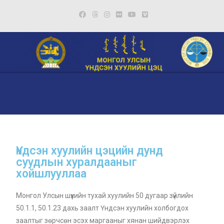
Үндсэн хуулийн цэцийн дунд
суудлын хуралдааныг
хойшлууллаа
Монгол Улсын шүүхийн тухай хуулийн 50 дугаар зүйлийн
50.1.1, 50.1.23 дахь заалт Үндсэн хуулийн холбогдох
заалтыг зөрчсөн эсэх маргааныг хянан шийдвэрлэх