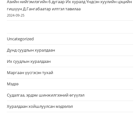
Азийн нийгэмлэгийн 6 дугаар Их хуралд Үндсэн хуулийн цэцийн
гишүүн Д.Гангабаатар илтгэл тавилаа
2024-09-25
Uncategorized
Дунд суудлын хуралдаан
Их суудлын хуралдаан
Маргаан үүсгэсэн тухай
Мэдээ
Судалгаа, эрдэм шинжилгээний өгүүлэл
Хуралдаан хойшлуулсан мэдээлэл