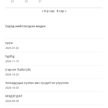
29
30
31
« 6-р сар
8 сар »
Сүүлд нийтлэгдсэн мэдээ
:
test4
2025-01-02
hgdhg
2024-11-15
(гарчиг байхгүй)
2024-10-25
Ахмадуудаа хүлээн авч хүндэтгэл үзүүллээ
2024-10-03
МЭДЭГДЭЛ
2024-09-30