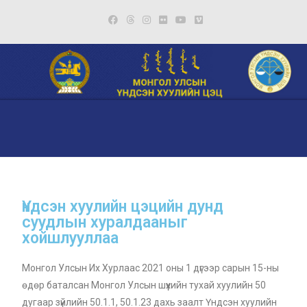
Үндсэн хуулийн цэцийн дунд
суудлын хуралдааныг
хойшлууллаа
Монгол Улсын Их Хурлаас 2021 оны 1 дүгээр сарын 15-ны
өдөр баталсан Монгол Улсын шүүхийн тухай хуулийн 50
дугаар зүйлийн 50.1.1, 50.1.23 дахь заалт Үндсэн хуулийн