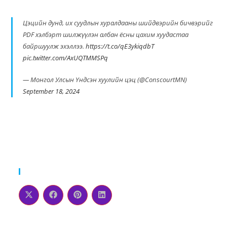
Цэцийн дунд, их суудлын хуралдааны шийдвэрийн бичвэрийг
PDF хэлбэрт шилжүүлэн албан ёсны цахим хуудастаа
байршуулж эхэллээ.
https://t.co/qE3ykiqdbT
pic.twitter.com/AxUQTMMSPq
— Монгол Улсын Үндсэн хуулийн цэц (@ConscourtMN)
September 18, 2024
Please Share This