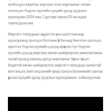
холбогдох заалтыг зөрчсөн эсэх маргааныг хянан
хэлэлцэх Үндсэн хуулийн цэцийн дунд суудлын
хуралдаан 2024 оны 7 дугаар сарын 03-ны өдөр
товлогдсон юм.
Маргагч талуудаас хүндэтгэн үзэх шалтгаанаар
хуралдаанд оролцох боломжгүй бөгөөд биечлэн оролцох
хүсэлтээ Үндсэн хуулийн цэцэд ирүүлсэн тул Үндсэн
хуулийн цэцэд маргаан хянан шийдвэрлэх ажиллагааны
тухай хуульд заасны дагуу маргааныг бүрэн гүйцэт,
бодитой хянан шийдвэрлэх, маргагч талуудад чөлөөтэй
мэтгэлцэх, мэтгэлцээнийг үгээр сонсох боломжийг хангах
үүднээс Цэцийн дунд суудлын хуралдааныг хойшлууллаа.