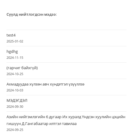
Сүүлд нийтлэгдсэн мэдээ
:
test4
2025-01-02
hgdhg
2024-11-15
(гарчиг байхгүй)
2024-10-25
Ахмадуудаа хүлээн авч хүндэтгэл үзүүллээ
2024-10-03
МЭДЭГДЭЛ
2024-09-30
Азийн нийгэмлэгийн 6 дугаар Их хуралд Үндсэн хуулийн цэцийн
гишүүн Д.Гангабаатар илтгэл тавилаа
2024-09-25