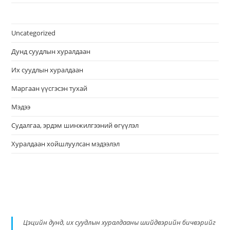
Uncategorized
Дунд суудлын хуралдаан
Их суудлын хуралдаан
Маргаан үүсгэсэн тухай
Мэдээ
Судалгаа, эрдэм шинжилгээний өгүүлэл
Хуралдаан хойшлуулсан мэдээлэл
Цэцийн дунд, их суудлын хуралдааны шийдвэрийн бичвэрийг