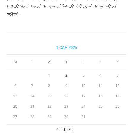
ᠡᠷᠬᠡᠲᠦ ᠡᠯᠴᠢᠨ ᠰᠠᠢᠳ ᠢᠭᠠᠸᠠᠬᠠᠷᠠ ᠮᠠᠰᠠᠷᠤ᠋《 ᠪᠠᠲᠤᠯᠠᠨ ᠬᠠᠮᠠᠭᠠᠯᠠᠬᠤ ᠶᠢᠨ
ᠲᠧᠭ᠍ᠨᠢᠭ…
1 САР 2025
М
Т
W
Т
F
S
S
1
2
3
4
5
6
7
8
9
10
11
12
13
14
15
16
17
18
19
20
21
22
23
24
25
26
27
28
29
30
31
« 11-р сар