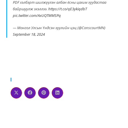
PDF хэлбэрт шилжүүлэн албан ёсны цахим хуудастаа
байршуулж эхэллээ.
https://t.co/qE3ykiqdbT
pic.twitter.com/AxUQTMMSPq
— Монгол Улсын Үндсэн хуулийн цэц (@ConscourtMN)
September 18, 2024
Please Share This