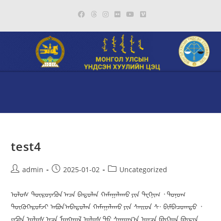
test4
admin
2025-01-02
Uncategorized
ᠤᠯᠤᠰ ᠲᠥᠷᠥᠶᠠᠫᠤᠨ ᠠᠴᠠ ᠪᠠᠲᠤᠯᠠᠨ ᠬᠠᠮᠠᠭᠠᠯᠠᠬᠤ ᠶᠢᠨ ᠲᠧᠭ᠍ᠨᠢᠭ ᠂ ᠲᠣᠨᠣᠭ
ᠲᠥᠬᠦᠭᠡᠷᠦᠮᠵᠢ ᠠᠪᠤᠨ᠎ᠠᠪᠠᠲᠤᠯᠠᠨ ᠬᠠᠮᠠᠭᠠᠯᠠᠬᠤ ᠶᠢᠨ ᠰᠠᠢᠳ ᠰ· ᠪᠢᠮᠪᠠᠴᠣᠭᠲᠤ ᠂
ᠶᠠᠫᠤᠨ ᠤᠯᠤᠰ ᠠᠴᠠ ᠮᠣᠩᠭᠣᠯ ᠤᠯᠤᠰ ᠲᠤ ᠰᠠᠭᠤᠭ᠎ᠠ ᠣᠨᠴᠠ ᠪᠥᠭᠡᠳ ᠪᠦᠷᠢᠠ