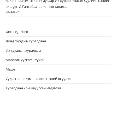
Азийн нийгэмлэгийн 6 дугаар Их хуралд Үндсэн хуулийн цэцийн
гишүүн Д.Гангабаатар илтгэл тавилаа
2024-09-25
Uncategorized
Дунд суудлын хуралдаан
Их суудлын хуралдаан
Маргаан үүсгэсэн тухай
Мэдээ
Судалгаа, эрдэм шинжилгээний өгүүлэл
Хуралдаан хойшлуулсан мэдээлэл