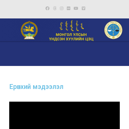
Ерөнхий мэдээлэл