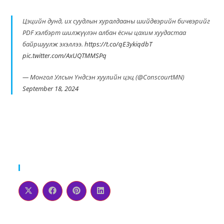
Цэцийн дунд, их суудлын хуралдааны шийдвэрийн бичвэрийг
PDF хэлбэрт шилжүүлэн албан ёсны цахим хуудастаа
байршуулж эхэллээ.
https://t.co/qE3ykiqdbT
pic.twitter.com/AxUQTMMSPq
— Монгол Улсын Үндсэн хуулийн цэц (@ConscourtMN)
September 18, 2024
Please Share This