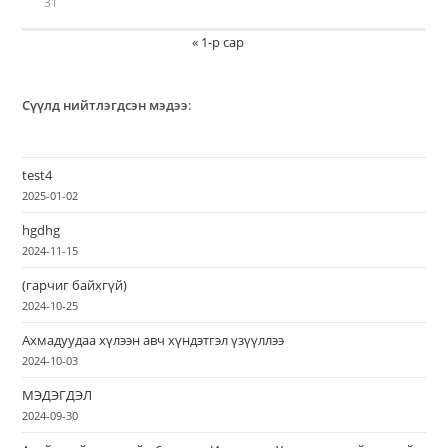
31
« 1-р сар
Сүүлд нийтлэгдсэн мэдээ
:
test4
2025-01-02
hgdhg
2024-11-15
(гарчиг байхгүй)
2024-10-25
Ахмадуудаа хүлээн авч хүндэтгэл үзүүллээ
2024-10-03
МЭДЭГДЭЛ
2024-09-30