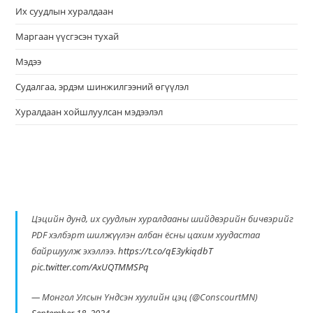
Их суудлын хуралдаан
Маргаан үүсгэсэн тухай
Мэдээ
Судалгаа, эрдэм шинжилгээний өгүүлэл
Хуралдаан хойшлуулсан мэдээлэл
Цэцийн дунд, их суудлын хуралдааны шийдвэрийн бичвэрийг
PDF хэлбэрт шилжүүлэн албан ёсны цахим хуудастаа
байршуулж эхэллээ.
https://t.co/qE3ykiqdbT
pic.twitter.com/AxUQTMMSPq
— Монгол Улсын Үндсэн хуулийн цэц (@ConscourtMN)