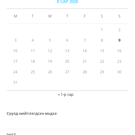
8 САР 2026
М
Т
W
Т
F
S
S
1
2
3
4
5
6
7
8
9
10
11
12
13
14
15
16
17
18
19
20
21
22
23
24
25
26
27
28
29
30
31
« 1-р сар
Сүүлд нийтлэгдсэн мэдээ
:
test4