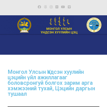
Монгол Улсын Үндсэн хуулийн
цэцийн үйл ажиллагааг
боловсронгуй болгох зарим арга
хэмжээний тухай, Цэцийн даргын
тушаал