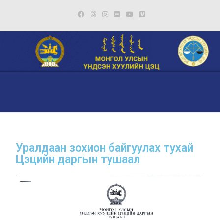
Уралдаан зохион байгуулах тухай
Цэцийн даргын тушаал