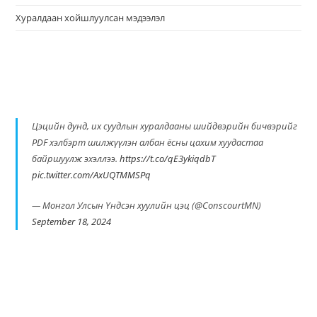
Хуралдаан хойшлуулсан мэдээлэл
Цэцийн дунд, их суудлын хуралдааны шийдвэрийн бичвэрийг
PDF хэлбэрт шилжүүлэн албан ёсны цахим хуудастаа
байршуулж эхэллээ.
https://t.co/qE3ykiqdbT
pic.twitter.com/AxUQTMMSPq
— Монгол Улсын Үндсэн хуулийн цэц (@ConscourtMN)
September 18, 2024