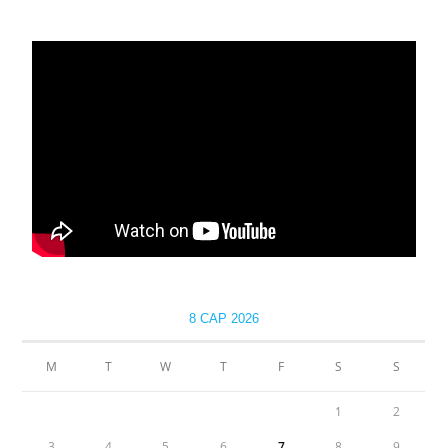
8 САР 2026
М
Т
W
Т
F
S
S
1
2
3
4
5
6
7
8
9