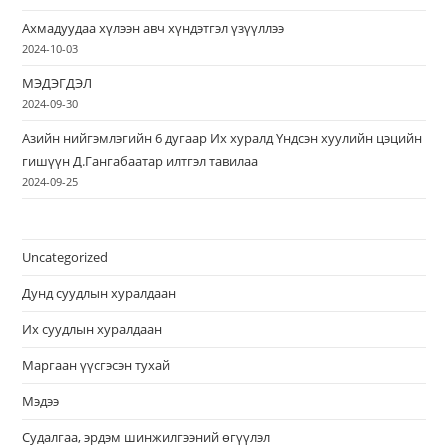
Ахмадуудаа хүлээн авч хүндэтгэл үзүүллээ
2024-10-03
МЭДЭГДЭЛ
2024-09-30
Азийн нийгэмлэгийн 6 дугаар Их хуралд Үндсэн хуулийн цэцийн
гишүүн Д.Гангабаатар илтгэл тавилаа
2024-09-25
Uncategorized
Дунд суудлын хуралдаан
Их суудлын хуралдаан
Маргаан үүсгэсэн тухай
Мэдээ
Судалгаа, эрдэм шинжилгээний өгүүлэл