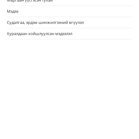
Мэдээ
Судалгаа, эрдэм шинжилгээний өгүүлэл
Хуралдаан хойшлуулсан мэдээлэл
Цэцийн дунд, их суудлын хуралдааны шийдвэрийн бичвэрийг
PDF хэлбэрт шилжүүлэн албан ёсны цахим хуудастаа
байршуулж эхэллээ.
https://t.co/qE3ykiqdbT
pic.twitter.com/AxUQTMMSPq
— Монгол Улсын Үндсэн хуулийн цэц (@ConscourtMN)
September 18, 2024