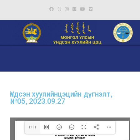
Үндсэн хуулийнцэцийн дүгнэлт,
№05, 2023.09.27
1/11