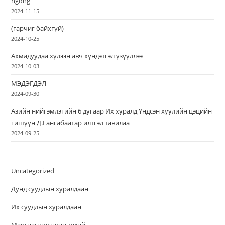
hgdhg
2024-11-15
(гарчиг байхгүй)
2024-10-25
Ахмадуудаа хүлээн авч хүндэтгэл үзүүллээ
2024-10-03
МЭДЭГДЭЛ
2024-09-30
Азийн нийгэмлэгийн 6 дугаар Их хуралд Үндсэн хуулийн цэцийн
гишүүн Д.Гангабаатар илтгэл тавилаа
2024-09-25
Uncategorized
Дунд суудлын хуралдаан
Их суудлын хуралдаан
Маргаан үүсгэсэн тухай