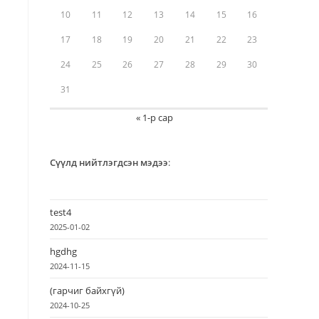
10
11
12
13
14
15
16
17
18
19
20
21
22
23
24
25
26
27
28
29
30
31
« 1-р сар
Сүүлд нийтлэгдсэн мэдээ
:
test4
2025-01-02
hgdhg
2024-11-15
(гарчиг байхгүй)
2024-10-25