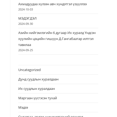
Ахмадуудаа хүлээн авч хүндэтгэл үзүүллээ
2024-10-03
МЭДЭГДЭЛ
2024-09-30
Азийн нийгэмлэгийн 6 дугаар Их хуралд Үндсэн
хуулийн цэцийн гишүүн Д.Гангабаатар илтгэл
тавилаа
2024-09-25
Uncategorized
Дунд суудлын хуралдаан
Их суудлын хуралдаан
Маргаан үүсгэсэн тухай
Мэдээ
Судалгаа, эрдэм шинжилгээний өгүүлэл