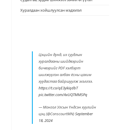
Хуралдаан хойшлуулсан мэдээлэл
Цэцийн дунд, их суудлын
хуралдааны шийдвэрийн
бичвэрийг PDF хэлбэрт
шилжүүлэн албан ёсны цахим
хуудастаа байршуулж эхэллээ.
https://t.co/qE3ykiqdbT
pic.twitter.com/AxUQTMMSPq
— Монгол Улсын Үндсэн хуулийн
цэц (@ConscourtMN)
September
18, 2024