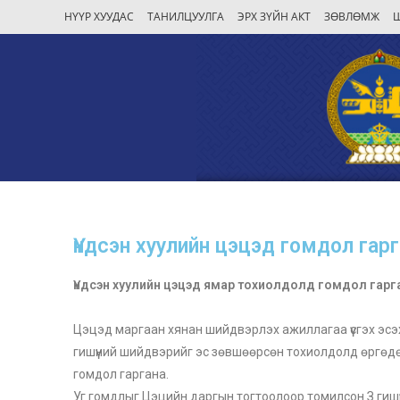
НҮҮР ХУУДАС
ТАНИЛЦУУЛГА
ЭРХ ЗҮЙН АКТ
ЗӨВЛӨМЖ
Үндсэн хуулийн цэцэд гомдол гар
Үндсэн хуулийн цэцэд
ямар тохиолдолд гомдол гарга
Цэцэд маргаан хянан шийдвэрлэх ажиллагаа үүсгэх эсэ
гишүүний шийдвэрийг эс зөвшөөрсөн тохиолдолд өргөд
гомдол гаргана.
Уг гомдлыг Цэцийн даргын тогтоолоор томилсон З гишүүн