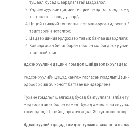
тушаал, бусад шаардлагатай мэдээлэл;
Үндсэн хуулийн цэцийн гишүүний ямар тогтоолд гомд
тогтоолын огноо, дугаар/;
Цэцийн гишүүний тогтоолыг эс зөвшөөрсөн үндэслэл,
тэдгээрийн нотолгоо;
Цэцээр шийдвэрлүүлэхээр тавьж байгаа шаардлага;
Хавсаргасан бичиг баримт болон холбогдох хүмүүсий
тодорхой хаяг.
Үндсэн хуулийн цэцийн
гомдол шийдвэрлэх хугацаа:
Үндсэн хуулийн цэцэд хангаж гаргасан гомдлыг Цэцийн 
өдрөөс хойш 30 хоногт багтаан шийдвэрлэнэ.
Тухайн гомдлыг шалгахад бусад байгууллага, албан т
мэдээлэл авах болон нэмэлт бусад ажиллагаа явуула
тохиолдолд Цэцийн дарга хугацааг 30 хүртэл хоногоор 
Үндсэн хуулийн цэцэд гомдол
хүлээн авахаас татгал