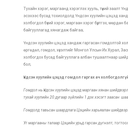
Тухайн хэрэг, маргаанд хэрэглэх хууль, түүний заалт Ү
эсэхээс бусад тохиолдолд Үндсэн хуулийн цэцэд хан
холбогдол бүхий хэрэг, маргаан хэрэг бүртгэх, мөрдөн ба
байгууллагад хянагдаж байгаа;
Үндсэн хуулийн цэцэд хандаж гаргасан гомдолтой холб
өргөдөл, гомдол, хүсэлтийг Монгол Улсын Их Хурал, Засг
холбогдох бусад байгууллага албан тушаалтнаар шийд
бол;
Үндсэн хуулийн цэцэд гомдол гаргах ач холбогдолгү
Гомдол нь Үндсэн хуулийн цэцэд маргаан хянан шийдвэр
тухай хуулийн 20 дугаар зүйлийн 1 дэх хэсэгт заасан ша
Гомдолд тавьсан шаардлага Цэцийн харьяалан шийдвэр
Уг маргааны талаар Цэцийн урьд гарсан дүгнэлт, тогтоо