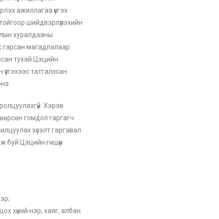
лэх ажиллагаа үүсгэх
тойгоор шийдвэрлүүлэхийн
удлын хуралдааны
ас гарсан магадлалаар
зсан тухай Цэцийн
н үүсгэхээс татгалзсан
энэ.
олцуулахгүй. Хэрэв
вшөөрсөн гомдол гаргагч
илцуулах хүсэлт гаргавал
 буй Цэцийн гишүүн
эр;
х хүний нэр, хаяг, албан