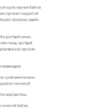
ндсэн хууль зөрчиж байгаа
даж гаргасан гомдолтой
йцаах, прокурор, шүүхийн
огдол бүхий санал,
ийн газар, эрх бүхий
вэрлүүлэхээр гаргасан
й тохиолдол:
лэх тухай ажиллагааны
ардлагыг хангаагүй;
лэх маргаан биш;
л хүчинтэй байгаа.