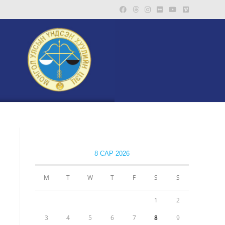
8 САР 2026
М
Т
W
Т
F
S
S
1
2
3
4
5
6
7
8
9