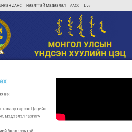
ШИЛЭН ДАНС
НЭЭЛТТЭЙ МЭДЭЭЛЭЛ
AACC
Live
гах
х вэ:
х талаар гарсан Цэцийн
өл, мэдээлэл гаргагч
ий бүрэлдэхүүнтэй