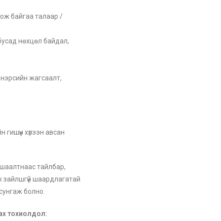
ож байгаа талаар /
 бусад нөхцөл байдал,
н нэрсийн жагсаалт,
гишүүн хүлээн авсан
ушаалтнаас тайлбар,
х зайлшгүй шаардлагатай
сунгаж болно.
зах тохиолдол: