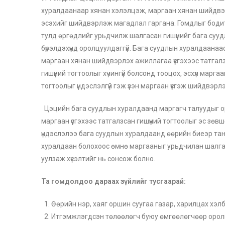
хуралдаанаар хянан хэлэлцэж, маргаан хянан шийдвэр
эсэхийг шийдвэрлэж магадлал гаргана. Гомдлыг боди
тулд өргөдлийг урьдчилж шалгасан гишүүнийг бага су
бүрэлдэхүүнд оролцуулдаггүй. Бага суудлын хуралдаана
маргаан хянан шийдвэрлэх ажиллагаа үүсгэхээс татгал
гишүүний тогтоолыг хүчингүй болсонд тооцох, эсхүл маргаа
тогтоолыг үндэслэлгүй гэж үзэн маргаан үүсгэж шийдвэрл
Цэцийн бага суудлын хуралдаанд маргагч талуудыг ор
маргаан үүсгэхээс татгалзсан гишүүний тогтоолыг эс зө
үндэслэлээ бага суудлын хуралдаанд өөрийн биеэр тан
хуралдаан болохоос өмнө маргааныг урьдчилан шалгаж
уулзаж хүсэлтийг нь сонсож болно.
Та гомдолдоо дараах зүйлийг тусгаарай:
Өөрийн нэр, хаяг оршин суугаа газар, харилцах хэлб
Итгэмжлэгдсэн төлөөлөгч буюу өмгөөлөгчөөр оролцо