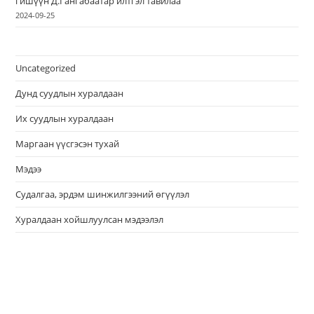
гишүүн Д.Гангабаатар илтгэл тавилаа
2024-09-25
Uncategorized
Дунд суудлын хуралдаан
Их суудлын хуралдаан
Маргаан үүсгэсэн тухай
Мэдээ
Судалгаа, эрдэм шинжилгээний өгүүлэл
Хуралдаан хойшлуулсан мэдээлэл