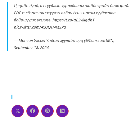
Цэцийн дунд, их суудлын хуралдааны шийдвэрийн бичвэрийг
PDF хэлбэрт шилжүүлэн албан ёсны цахим хуудастаа
байршуулж эхэллээ.
https://t.co/qE3ykiqdbT
pic.twitter.com/AxUQTMMSPq
— Монгол Улсын Үндсэн хуулийн цэц (@ConscourtMN)
September 18, 2024
Please Share This