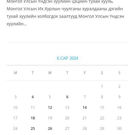
Монгол Улсын Үндсэн хуулийн цэцийн тухай хууль,
Монгол Улсын Их Хурлын чуулганы хуралдааны дэгийн
тухай хуулийн холбогдох заалтууд Монгол Улсын Үндсэн
хуулийн…
6 САР 2024
М
Т
W
Т
F
S
S
1
2
3
4
5
6
7
8
9
10
11
12
13
14
15
16
17
18
19
20
21
22
23
24
25
26
27
28
29
30