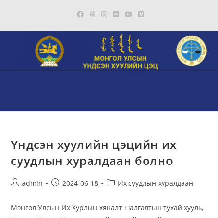
Skip
to
content
Үндсэн хуулийн цэцийн их
суудлын хуралдаан болно
Post
Post
Post
admin
2024-06-18
Их суудлын хуралдаан
author:
published:
category:
Монгол Улсын Их Хурлын хяналт шалгалтын тухай хууль,