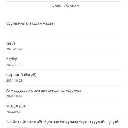
« 5 сар
7-р сар »
Сүүлд нийтлэгдсэн мэдээ
:
test4
2025-01-02
hgdhg
2024-11-15
(гарчиг байхгүй)
2024-10-25
Ахмадуудаа хүлээн авч хүндэтгэл үзүүллээ
2024-10-03
МЭДЭГДЭЛ
2024-09-30
Азийн нийгэмлэгийн 6 дугаар Их хуралд Үндсэн хуулийн цэцийн