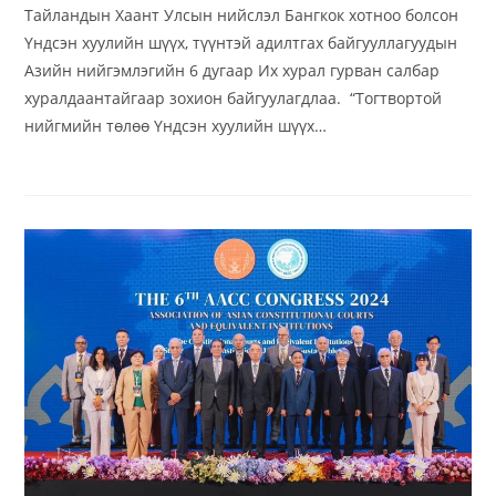
Тайландын Хаант Улсын нийслэл Бангкок хотноо болсон
Үндсэн хуулийн шүүх, түүнтэй адилтгах байгууллагуудын
Азийн нийгэмлэгийн 6 дугаар Их хурал гурван салбар
хуралдаантайгаар зохион байгуулагдлаа. “Тогтвортой
нийгмийн төлөө Үндсэн хуулийн шүүх…