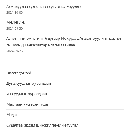
Ахмадуудаа хүлээн авч хүндэтгэл үзүүллээ
2024-10-03
МЭДЭГДЭЛ
2024-09-30
Азийн нийгэмлэгийн 6 дугаар Их хуралд Үндсэн хуулийн цэцийн
гишүүн Д.Гангабаатар илтгэл тавилаа
2024-09-25
Uncategorized
Дунд суудлын хуралдаан
Их суудлын хуралдаан
Маргаан үүсгэсэн тухай
Мэдээ
Судалгаа, эрдэм шинжилгээний өгүүлэл