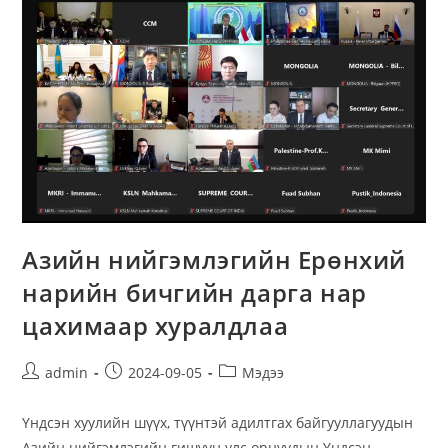
Азийн нийгэмлэгийн Ерөнхий
нарийн бичгийн дарга нар
цахимаар хуралдлаа
admin
2024-09-05
Мэдээ
Үндсэн хуулийн шүүх, түүнтэй адилтгах байгууллагуудын
Азийн нийгэмлэгийн гишүүн улс орнуудын Үндсэн