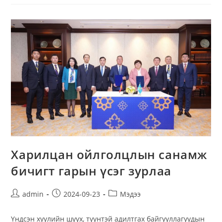
Харилцан ойлголцлын санамж
бичигт гарын үсэг зурлаа
admin
2024-09-23
Мэдээ
Үндсэн хуулийн шүүх, түүнтэй адилтгах байгууллагуудын