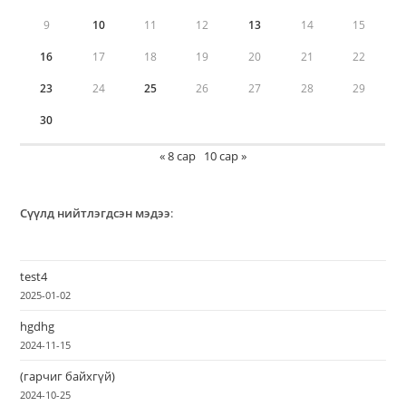
9
10
11
12
13
14
15
16
17
18
19
20
21
22
23
24
25
26
27
28
29
30
« 8 сар
10 сар »
Сүүлд нийтлэгдсэн мэдээ
:
test4
2025-01-02
hgdhg
2024-11-15
(гарчиг байхгүй)
2024-10-25