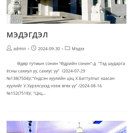
МЭДЭГДЭЛ
admin
2024-09-30
Мэдээ
Өдөр тутмын сонин “Өдрийн сонин”-д “Тэд шударга
ёсны сахиул уу, сахиус уу” /2024-07-29
№138(7504)/,“Үндсэн хуулийн цэц Х.Баттулгыг хаасан
хуулийг У.Хүрэлсүхэд нээж өгөх үү” /2024-08-16
№152(7518)/, “Цэц…