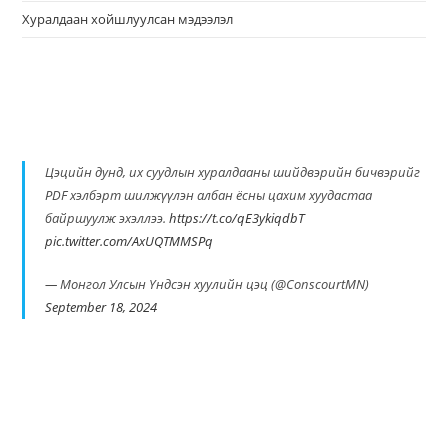
Хуралдаан хойшлуулсан мэдээлэл
Цэцийн дунд, их суудлын хуралдааны шийдвэрийн бичвэрийг
PDF хэлбэрт шилжүүлэн албан ёсны цахим хуудастаа
байршуулж эхэллээ.
https://t.co/qE3ykiqdbT
pic.twitter.com/AxUQTMMSPq
— Монгол Улсын Үндсэн хуулийн цэц (@ConscourtMN)
September 18, 2024