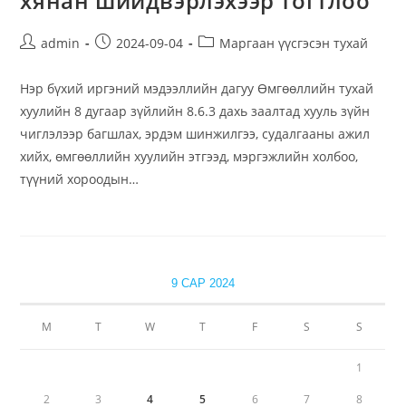
хянан шийдвэрлэхээр тогтлоо
admin
2024-09-04
Маргаан үүсгэсэн тухай
Нэр бүхий иргэний мэдээллийн дагуу Өмгөөллийн тухай
хуулийн 8 дугаар зүйлийн 8.6.3 дахь заалтад хууль зүйн
чиглэлээр багшлах, эрдэм шинжилгээ, судалгааны ажил
хийх, өмгөөллийн хуулийн этгээд, мэргэжлийн холбоо,
түүний хороодын…
9 САР 2024
М
Т
W
Т
F
S
S
1
2
3
4
5
6
7
8