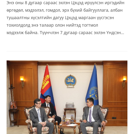
Энэ оны 8 дугаар сараас эхлэн Цэцэд ирүүлсэн иргэдийн
өргөдөл, мэдээлэл, гомдол, эрх бүхий байгууллага, албан
тушаалтны хүсэлтийн дагуу Цэцэд маргаан үүсгэсэн
тохиолдолд энэ талаар олон нийтэд тогтмол
мэдээлж байна. Түүнчлэн 7 дугаар сараас эхлэн Үндсэн…