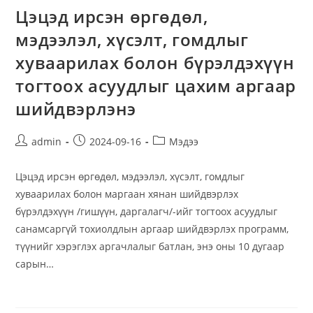
Цэцэд ирсэн өргөдөл,
мэдээлэл, хүсэлт, гомдлыг
хуваарилах болон бүрэлдэхүүн
тогтоох асуудлыг цахим аргаар
шийдвэрлэнэ
admin
2024-09-16
Мэдээ
Цэцэд ирсэн өргөдөл, мэдээлэл, хүсэлт, гомдлыг
хуваарилах болон маргаан хянан шийдвэрлэх
бүрэлдэхүүн /гишүүн, даргалагч/-ийг тогтоох асуудлыг
санамсаргүй тохиолдлын аргаар шийдвэрлэх программ,
түүнийг хэрэглэх аргачлалыг батлан, энэ оны 10 дугаар
сарын…