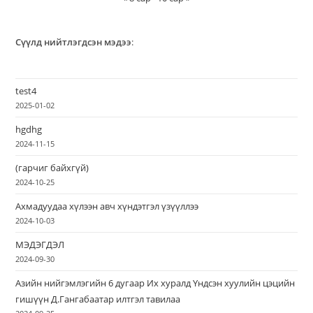
Сүүлд нийтлэгдсэн мэдээ
:
test4
2025-01-02
hgdhg
2024-11-15
(гарчиг байхгүй)
2024-10-25
Ахмадуудаа хүлээн авч хүндэтгэл үзүүллээ
2024-10-03
МЭДЭГДЭЛ
2024-09-30
Азийн нийгэмлэгийн 6 дугаар Их хуралд Үндсэн хуулийн цэцийн
гишүүн Д.Гангабаатар илтгэл тавилаа