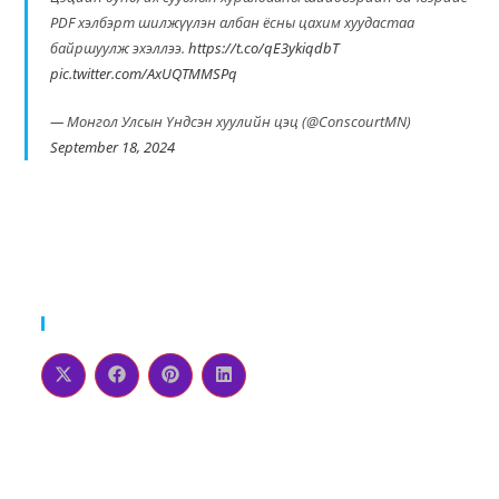
PDF хэлбэрт шилжүүлэн албан ёсны цахим хуудастаа
байршуулж эхэллээ.
https://t.co/qE3ykiqdbT
pic.twitter.com/AxUQTMMSPq
— Монгол Улсын Үндсэн хуулийн цэц (@ConscourtMN)
September 18, 2024
Please Share This