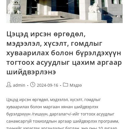
Цэцэд ирсэн өргөдөл,
мэдээлэл, хүсэлт, гомдлыг
хуваарилах болон бүрэлдэхүүн
тогтоох асуудлыг цахим аргаар
шийдвэрлэнэ
Post
Post
Post
admin
2024-09-16
Мэдээ
author:
published:
category:
Цэцэд ирсэн өргөдөл, мэдээлэл, хүсэлт, гомдлыг
хуваарилах болон маргаан хянан шийдвэрлэх
бүрэлдэхүүн /гишүүн, даргалагч/-ийг тогтоох асуудлыг
санамсаргүй тохиолдлын аргаар шийдвэрлэх программ,
түүнийг хэрэглэх аргачлалыг батлан, энэ оны 10 дугаар