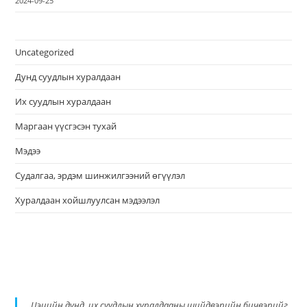
2024-09-25
Uncategorized
Дунд суудлын хуралдаан
Их суудлын хуралдаан
Маргаан үүсгэсэн тухай
Мэдээ
Судалгаа, эрдэм шинжилгээний өгүүлэл
Хуралдаан хойшлуулсан мэдээлэл
Цэцийн дунд, их суудлын хуралдааны шийдвэрийн бичвэрийг