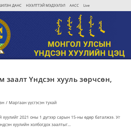
ШИЛЭН ДАНС
НЭЭЛТТЭЙ МЭДЭЭЛЭЛ
AACC
Live
 заалт Үндсэн хууль зөрчсөн,
ан
/
Маргаан үүсгэсэн тухай
хуулийг 2021 оны 1 дүгээр сарын 15-ны өдөр баталжээ. Уг
 Үндсэн хуулийн холбогдох заалтыг…