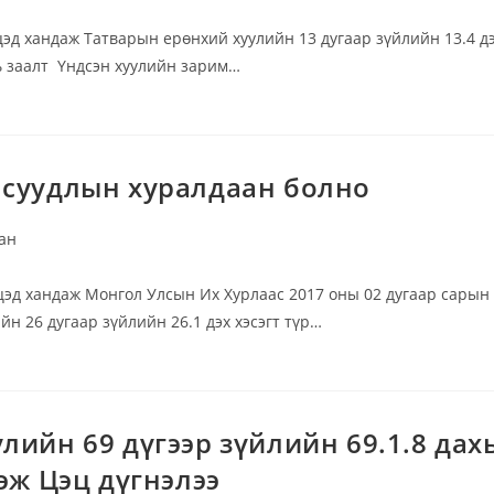
эд хандаж Татварын ерөнхий хуулийн 13 дугаар зүйлийн 13.4 д
ахь заалт Үндсэн хуулийн зарим…
 суудлын хуралдаан болно
ан
цэд хандаж Монгол Улсын Их Хурлаас 2017 оны 02 дугаар сарын
н 26 дугаар зүйлийн 26.1 дэх хэсэгт түр…
лийн 69 дүгээр зүйлийн 69.1.8 дах
эж Цэц дүгнэлээ