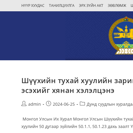
Skip
НҮҮР ХУУДАС
ТАНИЛЦУУЛГА
ЭРХ ЗҮЙН АКТ
ЗӨВЛӨМЖ
to
content
Шүүхийн тухай хуулийн зарим
эсэхийг хянан хэлэлцэнэ
Post
Post
Post
admin
2024-06-25
Дунд суудлын хуралда
author:
published:
category:
Монгол Улсын Их Хурал Монгол Улсын Шүүхийн тухай 
хуулийн 50 дугаар зүйлийн 50.1.1, 50.1.23 дахь заалт