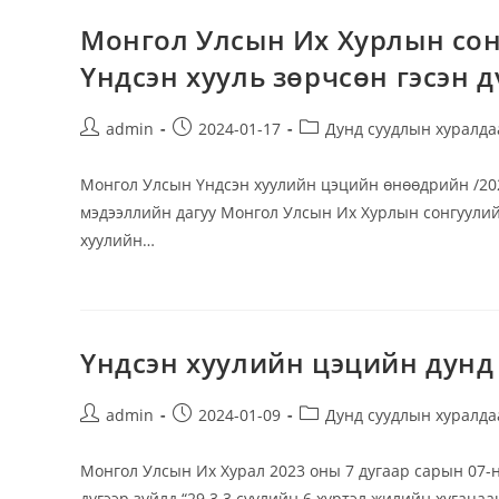
Монгол Улсын Их Хурлын сон
Үндсэн хууль зөрчсөн гэсэн д
Post
Post
Post
admin
2024-01-17
Дунд суудлын хуралда
author:
published:
category:
Монгол Улсын Үндсэн хуулийн цэцийн өнөөдрийн /202
мэдээллийн дагуу Монгол Улсын Их Хурлын сонгуулийн
хуулийн…
Үндсэн хуулийн цэцийн дунд
Post
Post
Post
admin
2024-01-09
Дунд суудлын хуралда
author:
published:
category:
Монгол Улсын Их Хурал 2023 оны 7 дугаар сарын 07-
дүгээр зүйлд “29.3.3.сүүлийн 6 хүртэл жилийн хугац