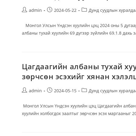
Post
Post
Post
admin
2024-05-22
Дунд суудлын хуралда
author:
published:
category:
Монгол Улсын Үндсэн хуулийн цэц 2024 оны 5 дугаа
албаны тухай хуулийн 69 дүгээр зүйлийн 69.1.8 дахь 
Цагдаагийн албаны тухай хуу
зөрчсөн эсэхийг хянан хэлэл
Post
Post
Post
admin
2024-05-15
Дунд суудлын хуралда
author:
published:
category:
Монгол Улсын Үндсэн хуулийн цэц Цагдаагийн албаны 
хуулийн холбогдох заалтыг зөрчсөн эсэх маргааныг 