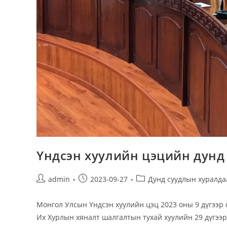
Үндсэн хуулийн цэцийн дунд
Post
Post
Post
admin
2023-09-27
Дунд суудлын хуралда
author:
published:
category:
Монгол Улсын Үндсэн хуулийн цэц 2023 оны 9 дүгээ
Их Хурлын хяналт шалгалтын тухай хуулийн 29 дүгээр 