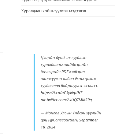
Хуралдаан хойшлуулсан мэдээлэл
Цэцийн дунд, их суудлын
хуралдааны шийдвэрийн
бичвэрийг PDF хэлбэрт
шилжүүлэн албан ёсны цахим
хуудастаа байршуулж эхэллээ.
https://t.co/qE3ykiqdbT
pic.twitter.com/AxUQTMMSPq
— Монгол Улсын Үндсэн хуулийн
цэц (@ConscourtMN)
September
18, 2024