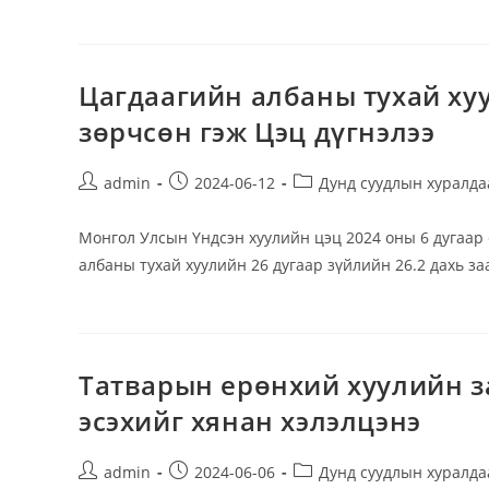
Цагдаагийн албаны тухай хуу
зөрчсөн гэж Цэц дүгнэлээ
Post
Post
Post
admin
2024-06-12
Дунд суудлын хуралда
author:
published:
category:
Монгол Улсын Үндсэн хуулийн цэц 2024 оны 6 дугаар
албаны тухай хуулийн 26 дугаар зүйлийн 26.2 дахь з
Татварын ерөнхий хуулийн за
эсэхийг хянан хэлэлцэнэ
Post
Post
Post
admin
2024-06-06
Дунд суудлын хуралда