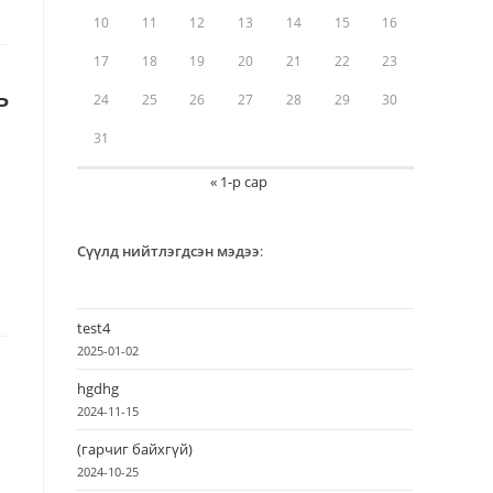
10
11
12
13
14
15
16
17
18
19
20
21
22
23
ь
24
25
26
27
28
29
30
31
« 1-р сар
Сүүлд нийтлэгдсэн мэдээ
:
test4
2025-01-02
hgdhg
2024-11-15
(гарчиг байхгүй)
2024-10-25