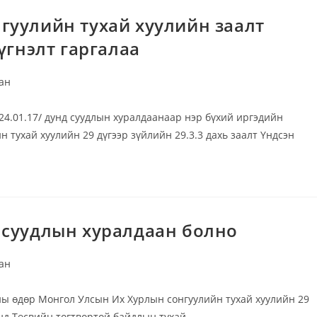
гуулийн тухай хуулийн заалт
үгнэлт гаргалаа
ан
4.01.17/ дунд суудлын хуралдаанаар нэр бүхий иргэдийн
 тухай хуулийн 29 дүгээр зүйлийн 29.3.3 дахь заалт Үндсэн
 суудлын хуралдаан болно
ан
ны өдөр Монгол Улсын Их Хурлын сонгуулийн тухай хуулийн 29
аанд Төсвийн тогтвортой байдлын тухай…