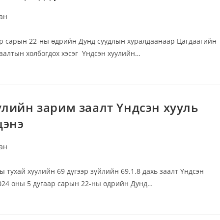
ан
р сарын 22-ны өдрийн Дунд суудлын хуралдаанаар Цагдаагийн
заалтын холбогдох хэсэг Үндсэн хуулийн…
лийн зарим заалт Үндсэн хууль
цэнэ
ан
тухай хуулийн 69 дүгээр зүйлийн 69.1.8 дахь заалт Үндсэн
2024 оны 5 дугаар сарын 22-ны өдрийн Дунд…