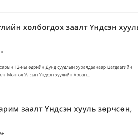
лийн холбогдох заалт Үндсэн хуул
ан
 сарын 12-ны өдрийн Дунд суудлын хуралдаанаар Цагдаагийн
аалт Монгол Улсын Үндсэн хуулийн Арван…
рим заалт Үндсэн хууль зөрчсөн,
ан