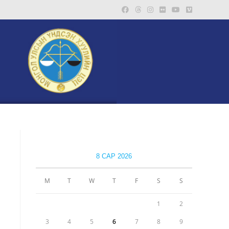
8 САР 2026
М
Т
W
Т
F
S
S
1
2
3
4
5
6
7
8
9