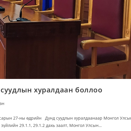
 суудлын хуралдаан боллоо
ан
р сарын 27-ны өдрийн Дунд суудлын хуралдаанаар Монгол Улсы
зүйлийн 29.1.1, 29.1.2 дахь заалт, Монгол Улсын…