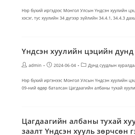
author:
published:
category:
Нэр бүхий иргэдээс Монгол Улсын Үндсэн хуулийн цэц
хэсэг, тус хуулийн 34 дүгээр зүйлийн 34.4.1, 34.4.3 д
Үндсэн хуулийн цэцийн дунд
Post
Post
Post
admin
2024-06-04
Дунд суудлын хуралда
author:
published:
category:
Нэр бүхий иргэнээс Монгол Улсын Үндсэн хуулийн цэ
09-ний өдөр баталсан Цагдаагийн албаны тухай хуулий
Цагдаагийн албаны тухай хуу
заалт Үндсэн хууль зөрчсөн г