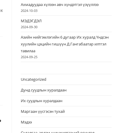
Ахмадуудаа хүлээн авч хүндэтгэл үзүүллээ
эх
2024-10-03
МЭДЭГДЭЛ
2024-09-30
Азийн нийгэмлэгийн 6 дугаар Их хуралд Үндсэн
хуулийн цэцийн гишүүн Д.Гангабаатар илтгэл
тавилаа
2024-09-25
Uncategorized
Дунд суудлын хуралдаан
Их суудлын хуралдаан
Маргаан үүсгэсэн тухай
ь
Мэдээ
Судалгаа, эрдэм шинжилгээний өгүүлэл