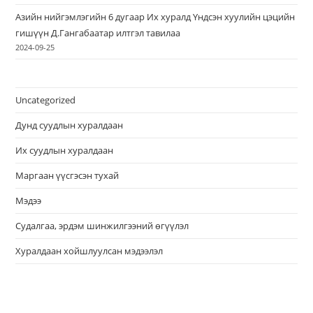
Азийн нийгэмлэгийн 6 дугаар Их хуралд Үндсэн хуулийн цэцийн
гишүүн Д.Гангабаатар илтгэл тавилаа
2024-09-25
Uncategorized
Дунд суудлын хуралдаан
Их суудлын хуралдаан
Маргаан үүсгэсэн тухай
Мэдээ
Судалгаа, эрдэм шинжилгээний өгүүлэл
Хуралдаан хойшлуулсан мэдээлэл