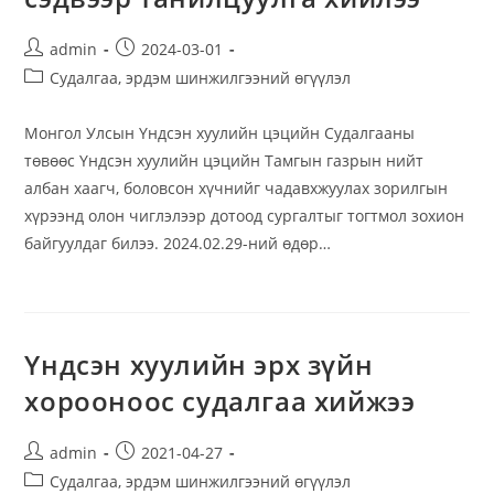
Post
Post
admin
2024-03-01
author:
published:
Post
Судалгаа, эрдэм шинжилгээний өгүүлэл
category:
Монгол Улсын Үндсэн хуулийн цэцийн Судалгааны
төвөөс Үндсэн хуулийн цэцийн Тамгын газрын нийт
албан хаагч, боловсон хүчнийг чадавхжуулах зорилгын
хүрээнд олон чиглэлээр дотоод сургалтыг тогтмол зохион
байгуулдаг билээ. 2024.02.29-ний өдөр…
Үндсэн хуулийн эрх зүйн
хорооноос судалгаа хийжээ
Post
Post
admin
2021-04-27
author:
published:
Post
Судалгаа, эрдэм шинжилгээний өгүүлэл