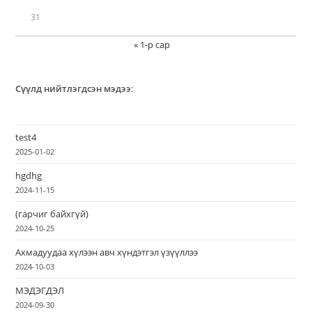
31
« 1-р сар
Сүүлд нийтлэгдсэн мэдээ
:
test4
2025-01-02
hgdhg
2024-11-15
(гарчиг байхгүй)
2024-10-25
Ахмадуудаа хүлээн авч хүндэтгэл үзүүллээ
2024-10-03
МЭДЭГДЭЛ
2024-09-30