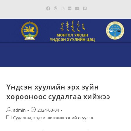
Skip
to
content
Үндсэн хуулийн эрх зүйн
хорооноос судалгаа хийжээ
Post
Post
admin
2024-03-04
author:
published:
Post
Судалгаа, эрдэм шинжилгээний өгүүлэл
category: