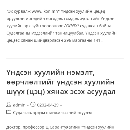
category:
"Эх сурвалж www.ikon.mn" Үндсэн хуулийн цэцэд
ирүүлсэн иргэдийн өргөдөл, гомдол, хүсэлтийг Үндсэн
хуулийн эрх зүйн хорооноос /ҮХЭЗХ/ судалсан байна.
Судалгааны мэдээллийг танилцуулбал, Үндсэн хуулийн
цэцээс хянан шийдвэрлэсэн 296 маргааны 141…
Үндсэн хуулийн нэмэлт,
өөрчлөлтийг үндсэн хуулийн
шүүх (цэц) хянах эсэх асуудал
Post
Post
admin
0202-04-29
author:
published:
Post
Судалгаа, эрдэм шинжилгээний өгүүлэл
category:
Доктор, профессор Ц.Сарантуяагийн “Үндсэн хуулийн