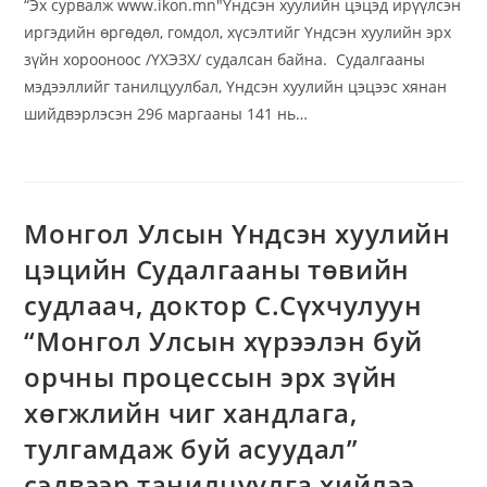
“Эх сурвалж www.ikon.mn"Үндсэн хуулийн цэцэд ирүүлсэн
иргэдийн өргөдөл, гомдол, хүсэлтийг Үндсэн хуулийн эрх
зүйн хорооноос /ҮХЭЗХ/ судалсан байна. Судалгааны
мэдээллийг танилцуулбал, Үндсэн хуулийн цэцээс хянан
шийдвэрлэсэн 296 маргааны 141 нь…
Монгол Улсын Үндсэн хуулийн
цэцийн Судалгааны төвийн
судлаач, доктор С.Сүхчулуун
“Монгол Улсын хүрээлэн буй
орчны процессын эрх зүйн
хөгжлийн чиг хандлага,
тулгамдаж буй асуудал”
сэдвээр танилцуулга хийлээ