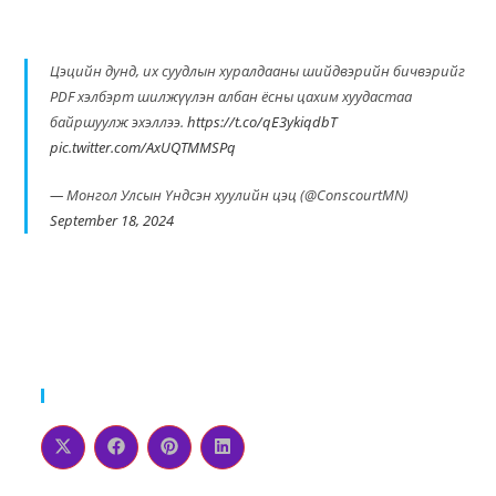
Цэцийн дунд, их суудлын хуралдааны шийдвэрийн бичвэрийг
PDF хэлбэрт шилжүүлэн албан ёсны цахим хуудастаа
байршуулж эхэллээ.
https://t.co/qE3ykiqdbT
pic.twitter.com/AxUQTMMSPq
— Монгол Улсын Үндсэн хуулийн цэц (@ConscourtMN)
September 18, 2024
Please Share This