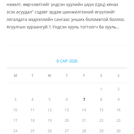
нэмэлт, өөрчлөлтийг үндсэн хуулийн шүүх (Цэц) хянах
эсэх асуудал” сэдэвт эрдэм шинжилгээний өгүүллийг
легалдата мэдээллийн сангаас унших боломжтой боллоо.
Агуулгын хураангуй:1.Үндсэн хууль тогтоогч ба хууль…
8 САР 2026
М
Т
W
Т
F
S
S
1
2
3
4
5
6
7
8
9
10
11
12
13
14
15
16
17
18
19
20
21
22
23
24
25
26
27
28
29
30